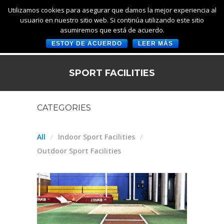
Utilizamos cookies para asegurar que damos la mejor experiencia al
usuario en nuestro sitio web. Si continúa utilizando este sitio
asumiremos que está de acuerdo.
ESTOY DE ACUERDO
LEER MÁS
SPORT FACILITIES
CATEGORIES
All
Indoor Sport Facilities
Outdoor Sport Facilities