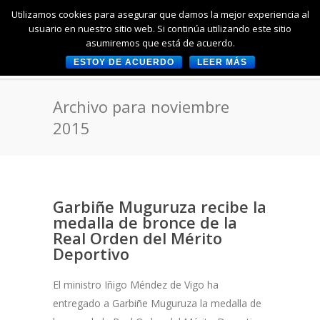
Utilizamos cookies para asegurar que damos la mejor experiencia al
usuario en nuestro sitio web. Si continúa utilizando este sitio
asumiremos que está de acuerdo.
ESTOY DE ACUERDO
LEER MÁS
Archivo para noviembre
2015
Garbiñe Muguruza recibe la
medalla de bronce de la
Real Orden del Mérito
Deportivo
El ministro Iñigo Méndez de Vigo ha
entregado a Garbiñe Muguruza la medalla de