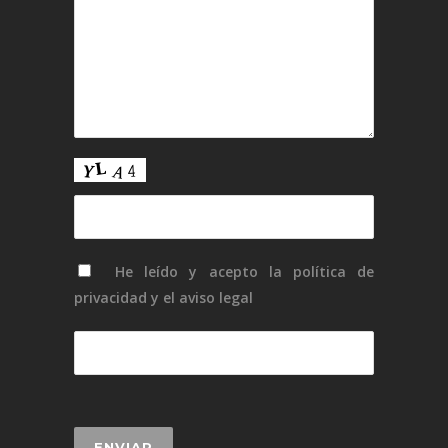
He leído y acepto la
política de
privacidad
y el
aviso legal