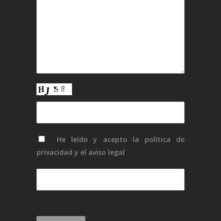
He leído y acepto la
política de
privacidad
y el
aviso legal