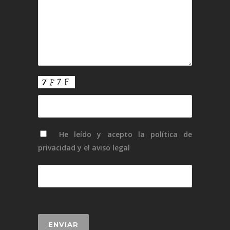
He leído y acepto la
política de
privacidad
y el
aviso legal