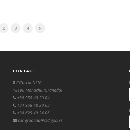
2
3
4
CONTACT
C\Torcal Nº10
18196 Monachil (Granada)
+34 958 48 20 04
+34 958 48 20 03
+34 629 49 24 06
car.granada@csd.gob.es