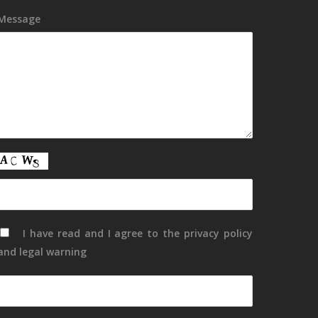
Message
I have read and I agree to the
privacy policy
and
legal warning