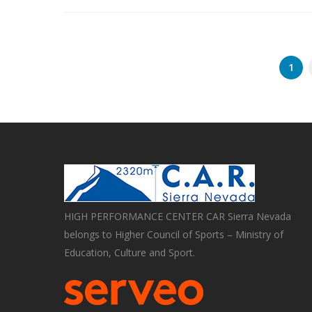
1
HIGH PERFORMANCE CENTER CAR Sierra Nevada
belongs to Higher Council of Sports – Ministry of
Education, Culture and Sport.