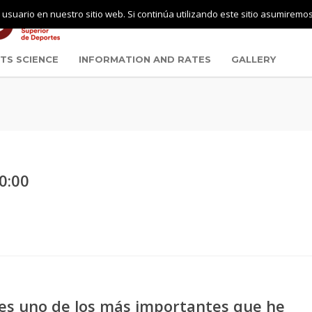
usuario en nuestro sitio web. Si continúa utilizando este sitio asumiremo
TS SCIENCE
INFORMATION AND RATES
GALLERY
0:00
 es uno de los más importantes que he