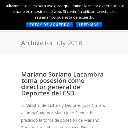
Utilizamos cookies para asegurar que damos la mejor experiencia al
usuario en nuestro sitio web. Si continúa utilizando este sitio
asumiremos que está de acuerdo.
ESTOY DE ACUERDO
LEER MÁS
Archive for July 2018
Mariano Soriano Lacambra
toma posesión como
director general de
Deportes del CSD
El Ministro de Cultura y Deporte, José Guirao,
acompañado por María José Rienda, ha
presidido la toma de posesión de Mariano
Soriano Lacambra como nuevo Director