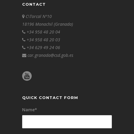
CONTACT
C\Torcal Nº10
18196 Monachil (Granada)
+34 958 48 20 04
+34 958 48 20 03
+34 629 49 24 06
car.granada@csd.gob.es
QUICK CONTACT FORM
Name*