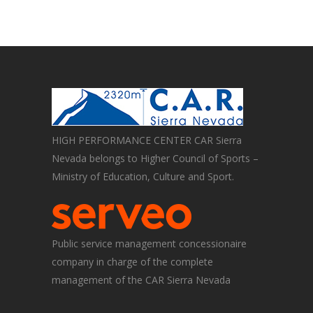
HIGH PERFORMANCE CENTER CAR Sierra
Nevada belongs to Higher Council of Sports –
Ministry of Education, Culture and Sport.
Public service management concessionaire
company in charge of the complete
management of the CAR Sierra Nevada