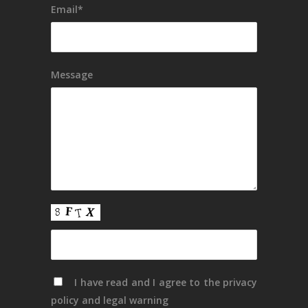
Email*
Message
I have read and I agree to the
privacy
policy
and
legal warning