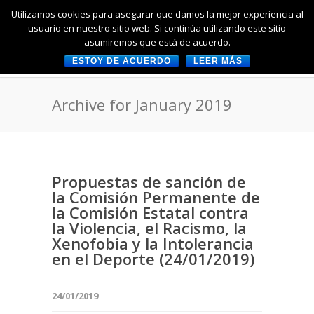
Utilizamos cookies para asegurar que damos la mejor experiencia al
usuario en nuestro sitio web. Si continúa utilizando este sitio
asumiremos que está de acuerdo.
ESTOY DE ACUERDO
LEER MÁS
Archive for January 2019
Propuestas de sanción de
la Comisión Permanente de
la Comisión Estatal contra
la Violencia, el Racismo, la
Xenofobia y la Intolerancia
en el Deporte (24/01/2019)
24/01/2019