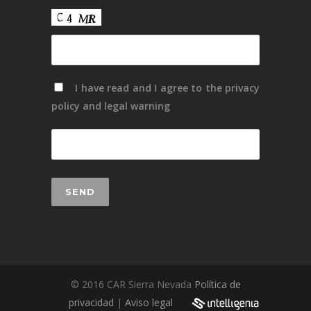
I have read and I agree to the
privacy
policy
and
legal warning
© 2016 CAR Sierra Nevada
Política de
privacidad
|
Aviso legal