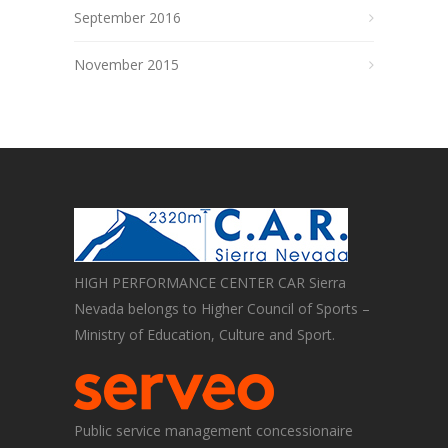
September 2016
November 2015
HIGH PERFORMANCE CENTER CAR Sierra
Nevada belongs to Higher Council of Sports –
Ministry of Education, Culture and Sport.
Public service management concessionaire