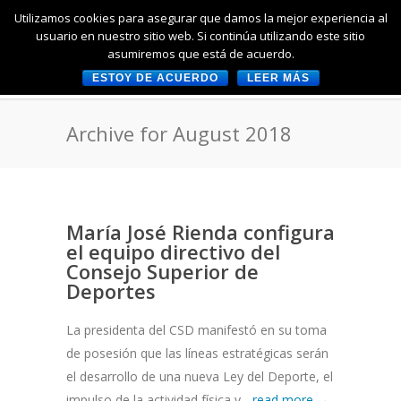
Utilizamos cookies para asegurar que damos la mejor experiencia al
usuario en nuestro sitio web. Si continúa utilizando este sitio
asumiremos que está de acuerdo.
ESTOY DE ACUERDO
LEER MÁS
Archive for August 2018
María José Rienda configura
el equipo directivo del
Consejo Superior de
Deportes
La presidenta del CSD manifestó en su toma
de posesión que las líneas estratégicas serán
el desarrollo de una nueva Ley del Deporte, el
impulso de la actividad física y...
read more →