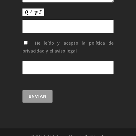
He leído y acepto la
política de
privacidad
y el
aviso legal